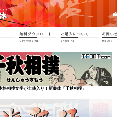
本格相撲文字が土俵入り！新書体「千秋相撲」