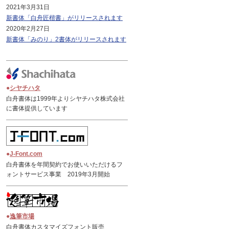
2021年3月31日
新書体「白舟匠楷書」がリリースされます
2020年2月27日
新書体「みのり」2書体がリリースされます
●
シヤチハタ
白舟書体は1999年よりシヤチハタ株式会社
に書体提供しています
●
J-Font.com
白舟書体を年間契約でお使いいただけるフ
ォントサービス事業 2019年3月開始
●
逸筆市場
白舟書体カスタマイズフォント販売