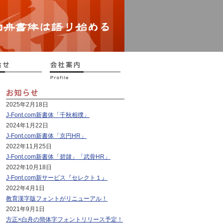
2025年2月18日
J-Font.com新書体「千秋相撲」
2024年1月22日
J-Font.com新書体「京円HR」
2022年11月25日
J-Font.com新書体「碧隷」「武骨HR」
2022年10月18日
J-Font.com新サービス『セレクト１』
2022年4月1日
教育漢字版フォントがリニューアル！
2021年9月1日
方正×白舟の簡体字フォントリリース予定！